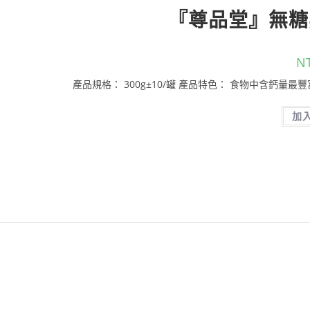
『尊品堂』無糖黑
N
產品規格： 300g±10/罐 產品特色： 食物中含鈣量最豐
加