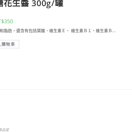
花生醬 300g/罐
T$
350
白質和脂肪，還含有包括葉酸、維生素Ｅ、 維生素Ｂ１、維生素Ｂ...
入購物車
尊品堂