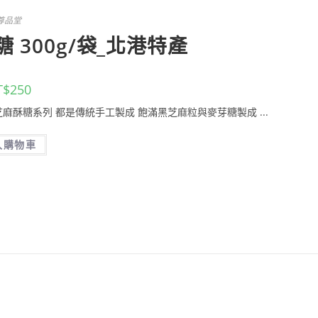
尊品堂
 300g/袋_北港特產
T$
250
黑芝麻酥糖系列 都是傳統手工製成 飽滿黑芝麻粒與麥芽糖製成 ...
入購物車