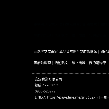
高鈣黑芝麻專家–尊品堂無糖黑芝麻醬推薦
關於
黑麻油料理
活動貼文
線上商城
我的購物車
高鈣黑芝麻專家–尊品堂無糖黑芝麻醬推薦
關於
黑麻油料理
活動貼文
線上商城
我的購物車
喜念實業有限公司
統編:42703853
0938-523979
LINE@:
https://page.line.me/zri8632x
可一對