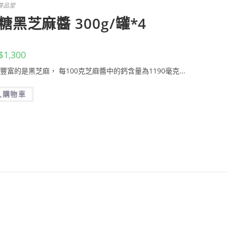
尊品堂
黑芝麻醬 300g/罐*4
$
1,300
最豐富的是黑芝麻， 每100克芝麻醬中的鈣含量為1190毫克...
入購物車