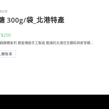
尊品堂
 300g/袋_北港特產
T$
250
黑芝麻酥糖系列 都是傳統手工製成 飽滿的北港花生顆粒與麥芽糖...
入購物車