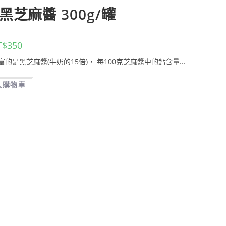
芝麻醬 300g/罐
T$
350
富的是黑芝麻醬(牛奶的15倍)， 每100克芝麻醬中的鈣含量...
入購物車