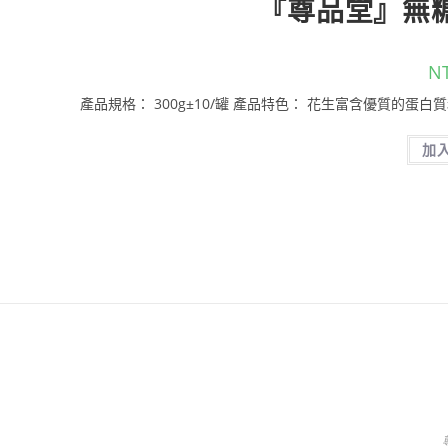
『尊品堂』無糖
N
產品規格： 300g±10/罐 產品特色： 花生富含優質的蛋
加