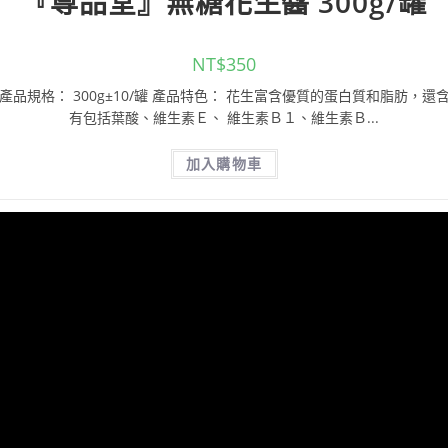
『尊品堂』無糖花生醬 300g/罐
NT$
350
產品規格： 300g±10/罐 產品特色： 花生富含優質的蛋白質和脂肪，還
有包括葉酸、維生素Ｅ、 維生素Ｂ１、維生素Ｂ...
加入購物車