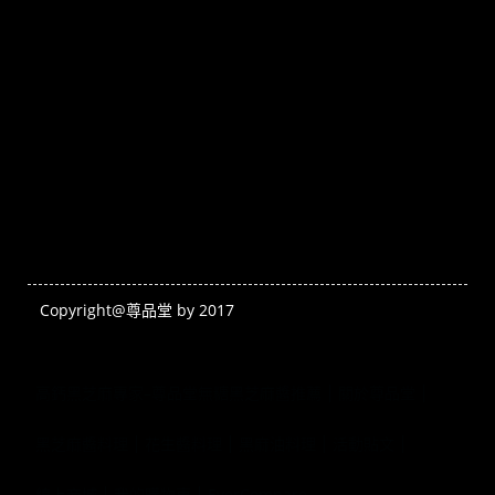
Copyright@尊品堂 by 2017
高鈣黑芝麻專家–尊品堂無糖黑芝麻醬推薦
關於尊品堂
黑芝麻醬料理
花生醬料理
黑麻油料理
活動貼文
線上商城
我的購物車
EverCompare