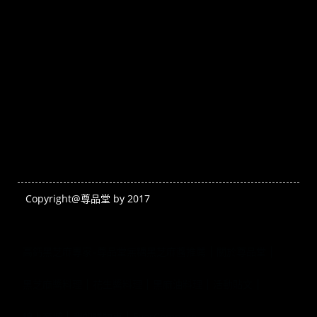
Copyright@尊品堂 by 2017
高鈣黑芝麻專家–尊品堂無糖黑芝麻醬推薦
關於尊品堂
黑芝麻醬料理
花生醬料理
黑麻油料理
活動貼文
線上商城
我的購物車
EverCompare