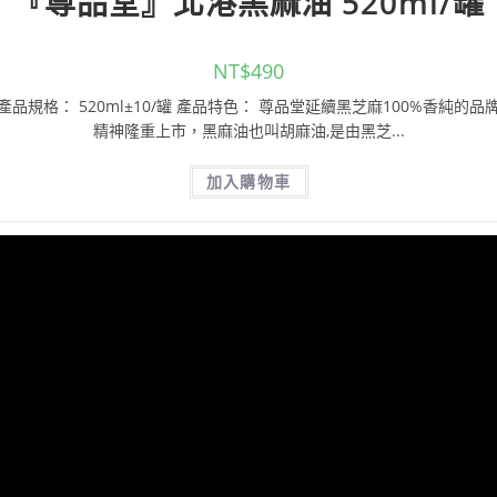
『尊品堂』北港黑麻油 520ml/罐
NT$
490
產品規格： 520ml±10/罐 產品特色： 尊品堂延續黑芝麻100%香純的品
精神隆重上市，黑麻油也叫胡麻油,是由黑芝...
加入購物車