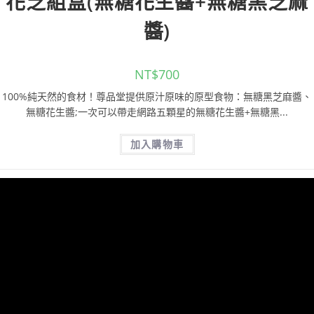
花芝組盒(無糖花生醬+無糖黑芝麻
醬)
NT$
700
100%純天然的食材！尊品堂提供原汁原味的原型食物：無糖黑芝麻醬、
無糖花生醬;一次可以帶走網路五顆星的無糖花生醬+無糖黑...
加入購物車