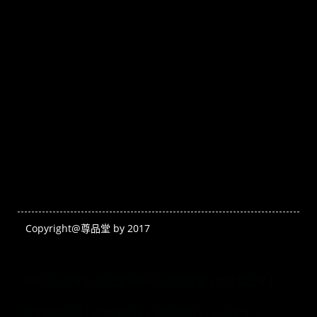
Copyright@尊品堂 by 2017
高鈣黑芝麻專家–尊品堂無糖黑芝麻醬推薦
關於尊品堂
黑芝麻醬料理
花生醬料理
黑麻油料理
活動貼文