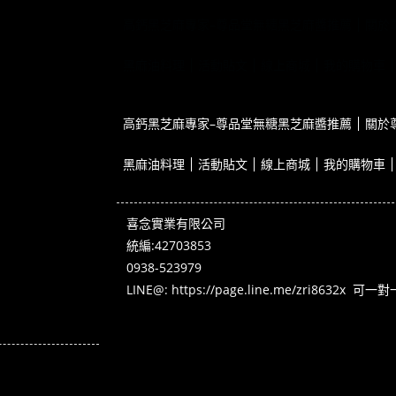
高鈣黑芝麻專家–尊品堂無糖黑芝麻醬推薦
關於
黑麻油料理
活動貼文
線上商城
我的購物車
高鈣黑芝麻專家–尊品堂無糖黑芝麻醬推薦
關於
黑麻油料理
活動貼文
線上商城
我的購物車
喜念實業有限公司
統編:42703853
0938-523979
LINE@:
https://page.line.me/zri8632x
可一對