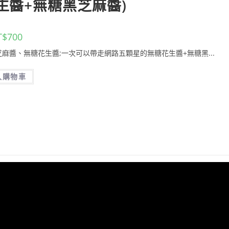
生醬+無糖黑芝麻醬)
T$
700
麻醬、無糖花生醬;一次可以帶走網路五顆星的無糖花生醬+無糖黑...
入購物車