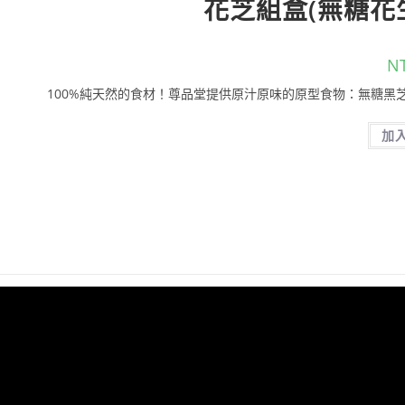
花芝組盒(無糖花
N
100%純天然的食材！尊品堂提供原汁原味的原型食物：無糖黑芝
加