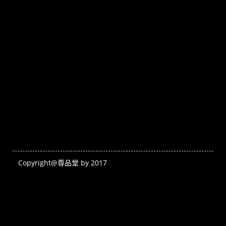
Copyright@尊品堂 by 2017
高鈣黑芝麻專家–尊品堂無糖黑芝麻醬推薦
關於尊品堂
黑芝麻醬料理
花生醬料理
黑麻油料理
活動貼文