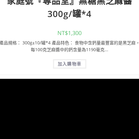
家庭號『尊品堂』無糖黑芝麻醬
300g/罐*4
NT$
1,300
產品規格： 300g±10/罐*4 產品特色： 食物中含鈣量最豐富的是黑芝麻
每100克芝麻醬中的鈣含量為1190毫克...
加入購物車