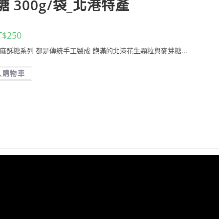
 300g/袋_北港特產
T$
250
黑芝麻酥糖系列 都是傳統手工製成 飽滿的北港花生顆粒與麥芽糖...
入購物車