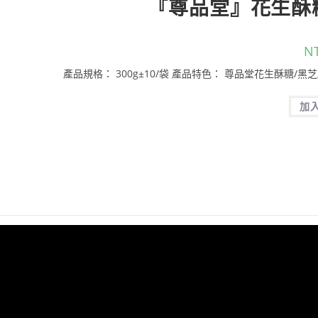
『尊品堂』花生酥糖
N
產品規格： 300g±10/袋 產品特色： 尊品堂花生酥糖/
加