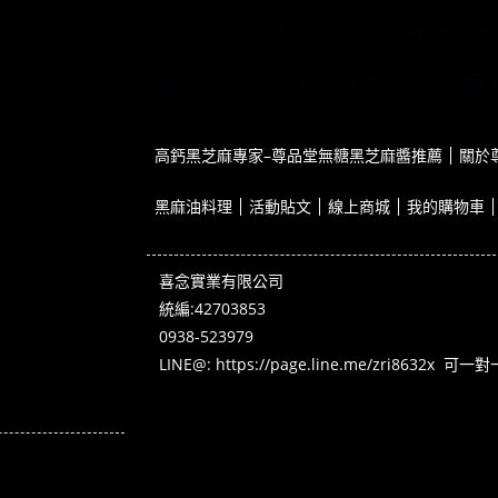
高鈣黑芝麻專家–尊品堂無糖黑芝麻醬推薦
關於
黑麻油料理
活動貼文
線上商城
我的購物車
高鈣黑芝麻專家–尊品堂無糖黑芝麻醬推薦
關於
黑麻油料理
活動貼文
線上商城
我的購物車
喜念實業有限公司
統編:42703853
0938-523979
LINE@:
https://page.line.me/zri8632x
可一對