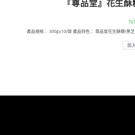
『尊品堂』花生酥糖
N
產品規格： 300g±10/袋 產品特色： 尊品堂花生酥糖/
加