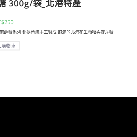
 300g/袋_北港特產
T$
250
黑芝麻酥糖系列 都是傳統手工製成 飽滿的北港花生顆粒與麥芽糖...
入購物車