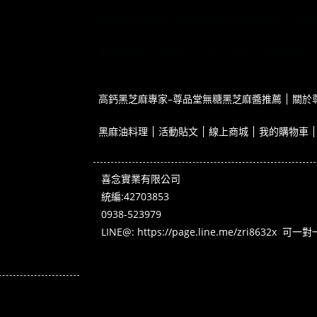
高鈣黑芝麻專家–尊品堂無糖黑芝麻醬推薦
關於
黑麻油料理
活動貼文
線上商城
我的購物車
高鈣黑芝麻專家–尊品堂無糖黑芝麻醬推薦
關於
黑麻油料理
活動貼文
線上商城
我的購物車
喜念實業有限公司
統編:42703853
0938-523979
LINE@:
https://page.line.me/zri8632x
可一對