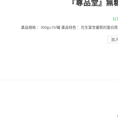
『尊品堂』無糖
N
產品規格： 300g±10/罐 產品特色： 花生富含優質的蛋
加