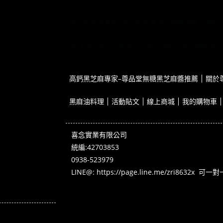
高鈣黑芝麻專家–尊品堂無糖黑芝麻醬推薦
關於
黑麻油料理
活動貼文
線上商城
我的購物車
高鈣黑芝麻專家–尊品堂無糖黑芝麻醬推薦
關於
黑麻油料理
活動貼文
線上商城
我的購物車
喜念實業有限公司
統編:42703853
0938-523979
LINE@:
https://page.line.me/zri8632x
可一對