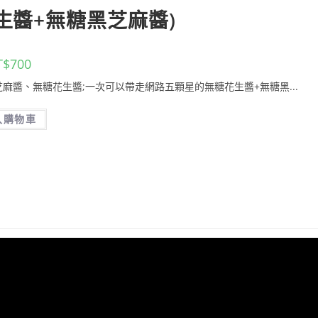
生醬+無糖黑芝麻醬)
T$
700
麻醬、無糖花生醬;一次可以帶走網路五顆星的無糖花生醬+無糖黑...
入購物車