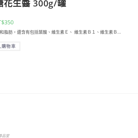
花生醬 300g/罐
T$
350
白質和脂肪，還含有包括葉酸、維生素Ｅ、 維生素Ｂ１、維生素Ｂ...
入購物車
尊品堂