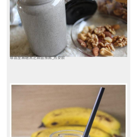
尊品堂無糖黑芝麻醬推薦_燕麥飲