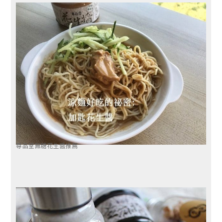
尊品堂無糖花生醬推薦