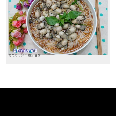
尊品堂北港黑麻油推薦