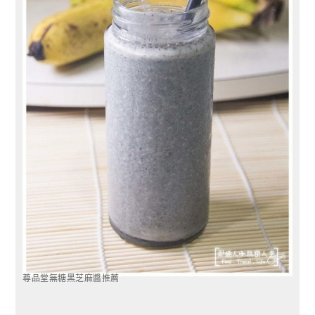
尊品堂無糖黑芝麻醬推薦