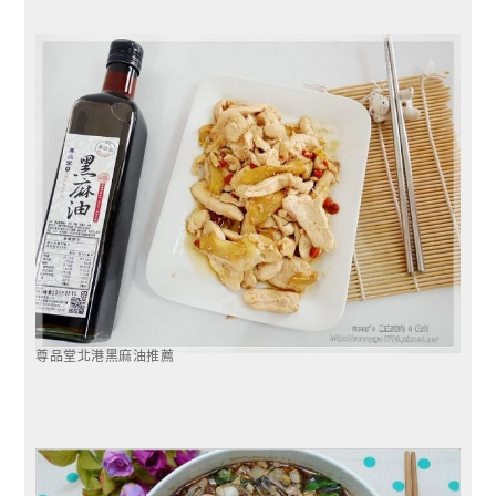
尊品堂北港黑麻油推薦