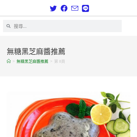
無糖黑芝麻醬推薦
>
無糖黑芝麻醬推薦
>
第 8頁