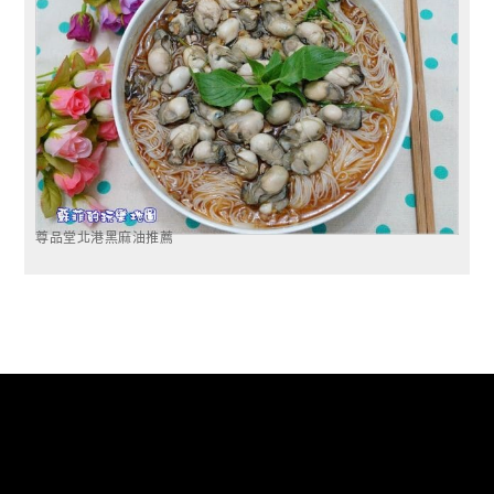
尊品堂北港黑麻油推薦