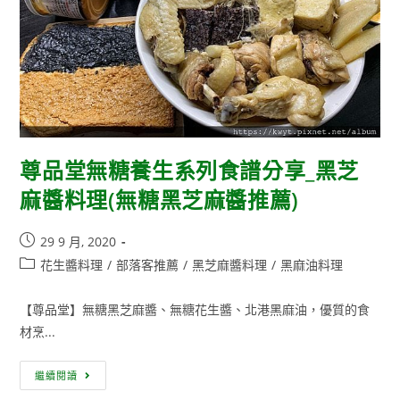
尊品堂無糖養生系列食譜分享_黑芝
麻醬料理(無糖黑芝麻醬推薦)
29 9 月, 2020
花生醬料理
/
部落客推薦
/
黑芝麻醬料理
/
黑麻油料理
【尊品堂】無糖黑芝麻醬、無糖花生醬、北港黑麻油，優質的食
材烹...
繼續閱讀