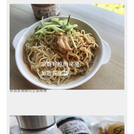
尊品堂無糖花生醬推薦