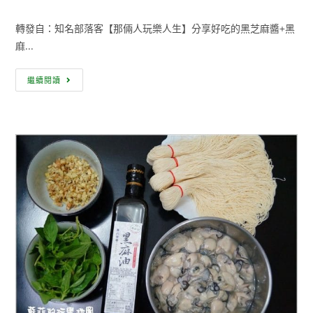
轉發自：知名部落客【那倆人玩樂人生】分享好吃的黑芝麻醬+黑
麻...
繼續閱讀