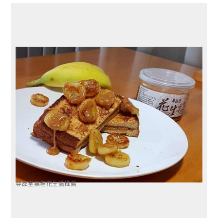
尊品堂無糖花生醬推薦