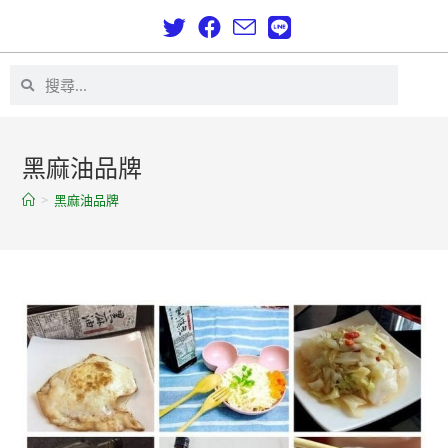
黑麻油品牌
>
黑麻油品牌