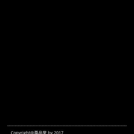
Copyright@尊品堂 by 2017