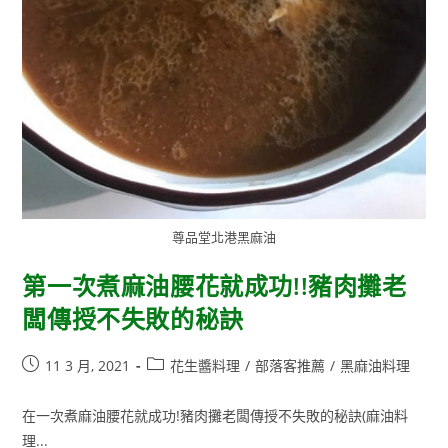
尊品堂北港黑麻油
第一次煮麻油腰花就成功!!豬肉攤老
闆傳授不失敗的秘訣
11 3 月, 2021
花生醬料理
/
部落客推薦
/
黑麻油料理
在一次煮麻油腰花就成功!豬肉攤老闆傳授不失敗的秘訣(麻油料
理...