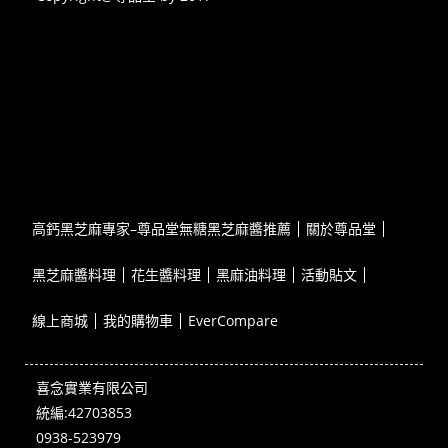
高鈣黑芝麻專家–尊品堂無糖黑芝麻醬推薦
關於尊品堂
黑芝麻醬料理
花生醬料理
黑麻油料理
活動貼文
線上商城
我的購物車
EverCompare
高鈣黑芝麻專家–尊品堂無糖黑芝麻醬推薦
關於尊品堂
黑芝麻醬料理
花生醬料理
黑麻油料理
活動貼文
線上商城
我的購物車
EverCompare
喜念實業有限公司
統編:42703853
0938-523979