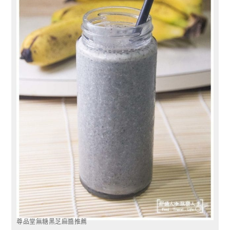
尊品堂無糖黑芝麻醬推薦