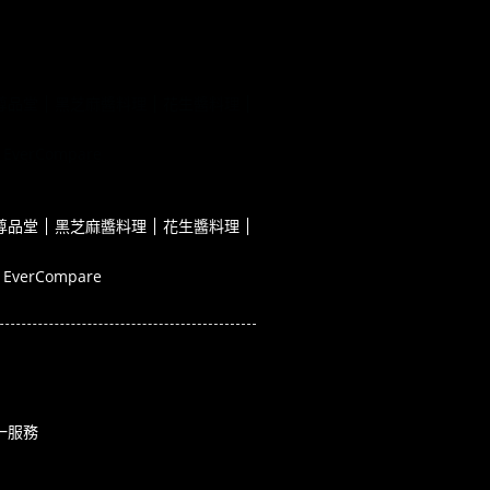
尊品堂
黑芝麻醬料理
花生醬料理
EverCompare
尊品堂
黑芝麻醬料理
花生醬料理
EverCompare
一服務