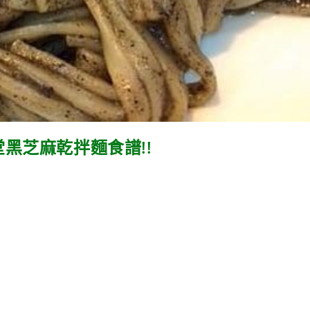
黑芝麻乾拌麵食譜!!