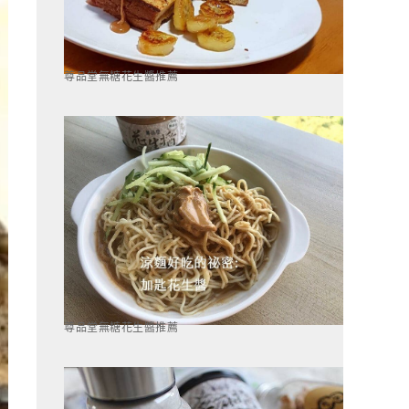
尊品堂無糖花生醬推薦
尊品堂無糖花生醬推薦