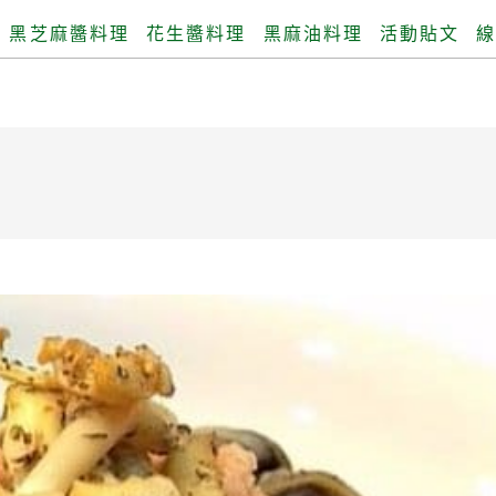
黑芝麻醬料理
花生醬料理
黑麻油料理
活動貼文