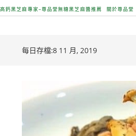
高鈣黑芝麻專家–尊品堂無糖黑芝麻醬推薦
關於尊品堂
每日存檔:8 11 月, 2019